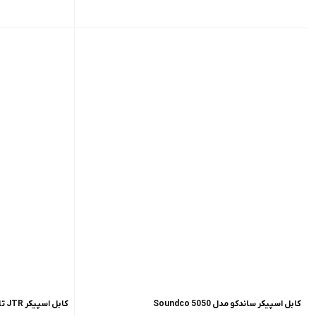
کابل اسپیکر ساندکو مدل 5050 Soundco
کابل اسپیکر JTR تایوان