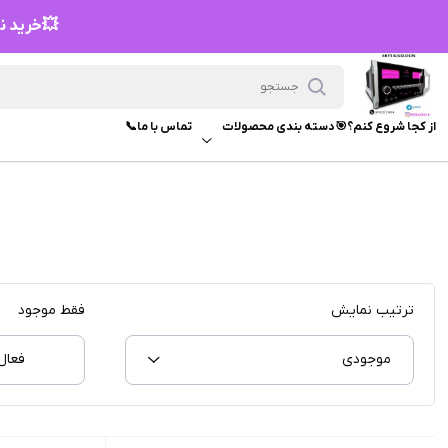
💥خرید نق
از کجا شروع کنم؟🎯
دسته بندی محصولات
تماس با ما📞
ترتیب نمایش
فقط موجود
موجودی
فعال