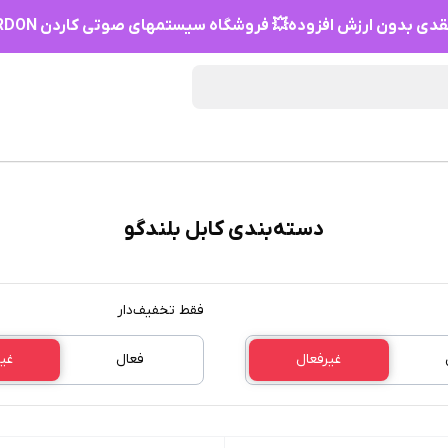
دی بدون ارزش افزوده💥 فروشگاه سیستمهای صوتی کاردن HIFI KARDON
دسته‌بندی کابل بلندگو
فقط تخفیف‌دار
غیرفعال
فعال
غی