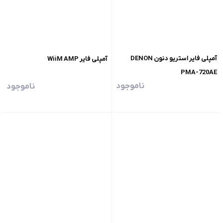
آمپلی فایر استریو دنون DENON
آمپلی فایر WiiM AMP
PMA-720AE
ناموجود
ناموجود