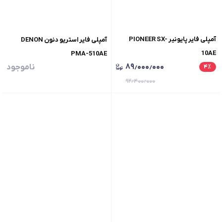
آمپلی فایر پایونیر PIONEER SX-
آمپلی فایر استریو دنون DENON
10AE
PMA-510AE
۸۹٫۰۰۰٫۰۰۰
ناموجود
۴
٪
۹۲٫۴۰۰٫۰۰۰