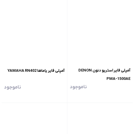
آمپلی فایر استریو دنون DENON
آمپلی فایر یاماها YAMAHA RN402
PMA-1500AE
ناموجود
ناموجود