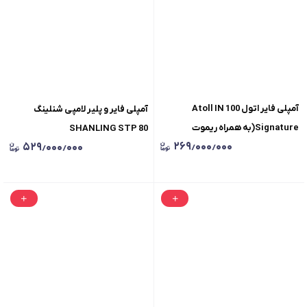
آمپلی فایر اتول Atoll IN 100
آمپلی فایر و پلیر لامپی شنلینگ
Signature(به همراه ریموت
SHANLING STP 80
۲۶۹٫۰۰۰٫۰۰۰
۵۲۹٫۰۰۰٫۰۰۰
کنترل)