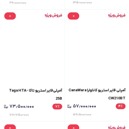
۱۴۵٫۰۰۰٫۰۰۰
۲۹٫۰۰۰٫۰۰۰
آمپلی فایر استریو کاناوارا CanaWara
آمپلی‌فایر استریو تاگا Taga HTA-
CW210BT
25B
۵۷٫۰۰۰٫۰۰۰
۷۳٫۵۰۰٫۰۰۰
۴
٪
۷
٪
۵۹٫۵۰۰٫۰۰۰
۷۸٫۷۵۰٫۰۰۰