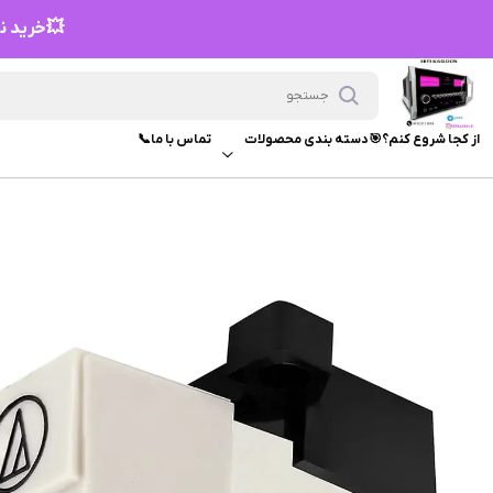
💥خرید نق
از کجا شروع کنم؟🎯
دسته بندی محصولات
تماس با ما📞