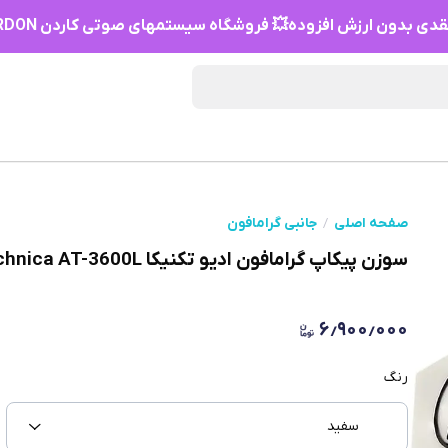
دی بدون ارزش افزوده💥 فروشگاه سیستمهای صوتی کاردن HIFI KARDON
صفحه اصلی
جانبی گرامافون
سوزن پیکاپ گرامافون ادیو تکنیکا AudioTechnica AT-3600L(ژاپن)
۶٫۹۰۰٫۰۰۰
رنگ
سفید