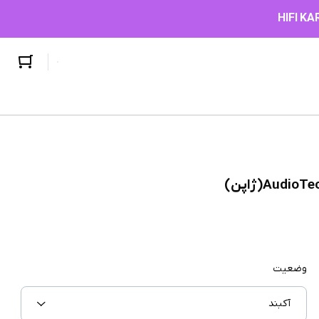
وضعیت
آکبند