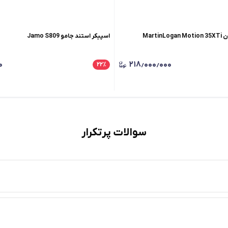
Mart
اسپیکر استند جامو Jamo S809
۰
۲۱۸٫۰۰۰٫۰۰۰
۲۲
٪
سوالات پرتکرار