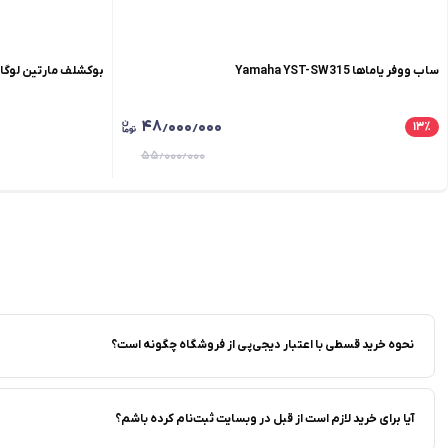
ساب ووفر یاماها Yamaha YST-SW315
بوکشلف مارتین لوگان inLogan Motion 35XTi
۴۸٫۰۰۰٫۰۰۰
۱۳
٪
۵۵٫۰۰۰٫۰۰۰
نحوه خرید قسطی با اعتبار دیجی‌پی از فروشگاه‌ چگونه است؟
آیا برای خرید لازم است از قبل در وبسایت ثبت‌نام کرده باشم؟