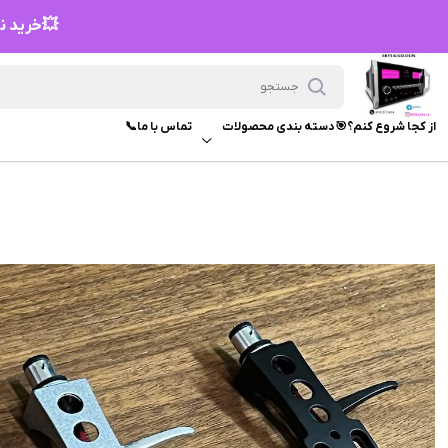
💥خرید نق
از کجا شروع کنم؟🎯
دسته بندی محصولات
تماس با ما📞