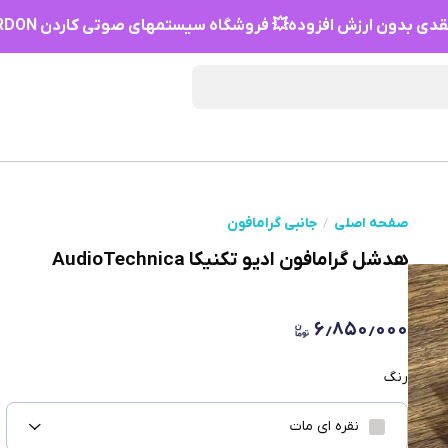
دی بدون ارزش افزوده💥 فروشگاه سیستمهای صوتی کاردن HIFI KARDON
صفحه اصلی
جانبی گرامافون
هدشل گرامافون ادیو تکنیکا AudioTechnica
۶٫۸۵۰٫۰۰۰
رنگ
نقره ای مات