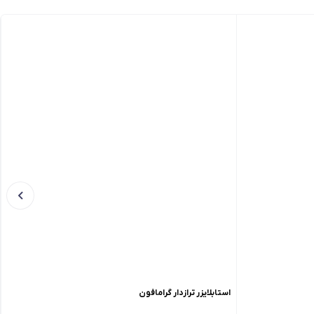
استابلایزر ترازدار گرامافون