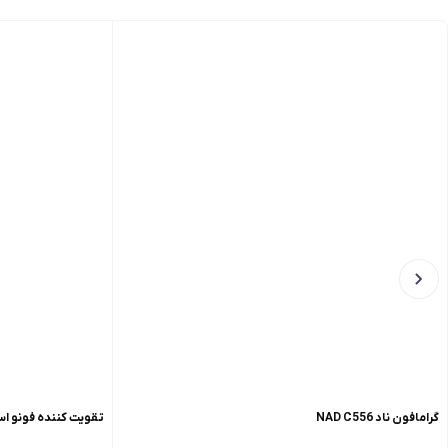
گرامافون ناد NAD C556
تقویت کننده فونو استیج Air Phono