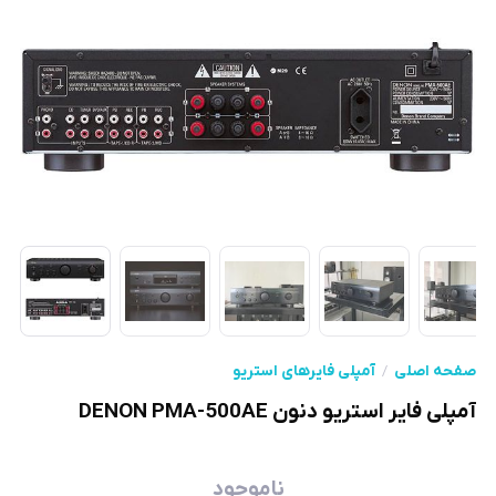
صفحه اصلی
آمپلی فایرهای استریو
آمپلی فایر استریو دنون DENON PMA-500AE
ناموجود