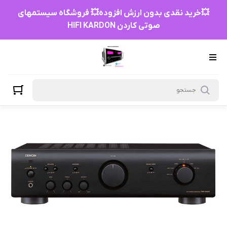
💥خرید نقدی بدون ارزش افزوده💥 فروشگاه سیستمهای
صوتی کاردن HIFI KARDON