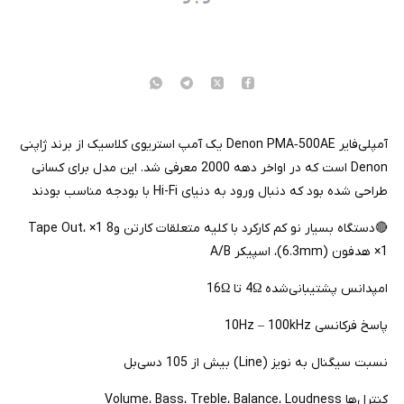
آمپلی‌فایر Denon PMA‑500AE یک آمپ استریوی کلاسیک از برند ژاپنی
Denon است که در اواخر دهه 2000 معرفی شد. این مدل برای کسانی
طراحی شده بود که دنبال ورود به دنیای Hi-Fi با بودجه مناسب بودند
🔴دستگاه بسیار نو کم کارکرد با کلیه متعلقات کارتن و8
1× Tape Out،
1× هدفون (6.3mm)، اسپیکر A/B
امپدانس پشتیبانی‌شده 4Ω تا 16Ω
پاسخ فرکانسی 10Hz – 100kHz
نسبت سیگنال به نویز (Line) بیش از 105 دسی‌بل
کنترل‌ها Volume، Bass، Treble، Balance، Loudness