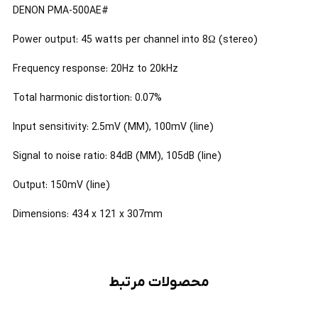
#DENON PMA-500AE
Power output: 45 watts per channel into 8Ω (stereo)
Frequency response: 20Hz to 20kHz
Total harmonic distortion: 0.07%
Input sensitivity: 2.5mV (MM), 100mV (line)
Signal to noise ratio: 84dB (MM), 105dB (line)
Output: 150mV (line)
Dimensions: 434 x 121 x 307mm
محصولات مرتبط