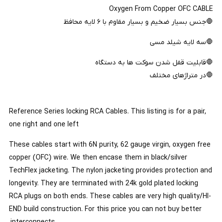
Oxygen From Copper OFC CABLE
🛑جنس بسیار ضخیم و بسیار مقاوم با ۶ لایه محافظ
🛑سه لایه شیلد مسی
🛑قابلیت قفل شدن سوکت ها به دستگاه
🛑در متراژهای مختلف
Reference Series locking RCA Cables. This listing is for a pair,
one right and one left
These cables start with 6N purity, 62 gauge virgin, oxygen free
copper (OFC) wire. We then encase them in black/silver
TechFlex jacketing. The nylon jacketing provides protection and
longevity. They are terminated with 24k gold plated locking
RCA plugs on both ends. These cables are very high quality/HI-
END build construction. For this price you can not buy better