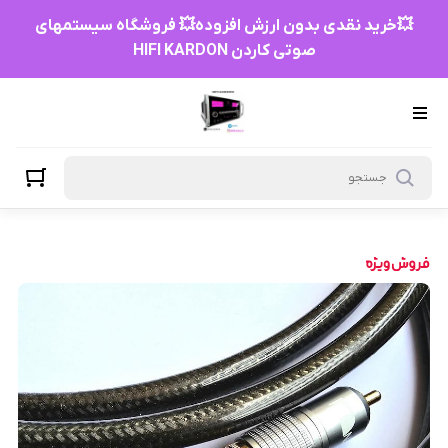
💥خرید نقدی بدون ارزش افزوده💥 فروشگاه سیستمهای
صوتی کاردن HIFI KARDON