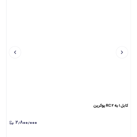
کابل ۱ به ۲ RC یوگرین
سیم
۲٫۸۰۰٫۰۰۰