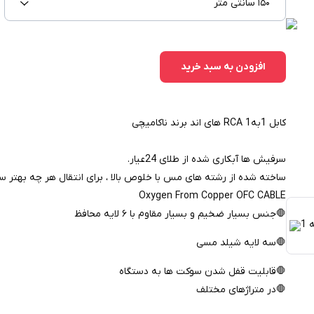
۱۵۰ سانتی متر
افزودن به سبد خرید
کابل 1به1 RCA های اند برند ناکامیچی
سرفیش ها آبکاری شده از طلای 24عیار.
ساخته شده از رشته های مس با خلوص بالا ، برای انتقال هر چه بهتر 
Oxygen From Copper OFC CABLE
🛑جنس بسیار ضخیم و بسیار مقاوم با ۶ لایه محافظ
🛑سه لایه شیلد مسی
🛑قابلیت قفل شدن سوکت ها به دستگاه
🛑در متراژهای مختلف