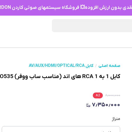
دی بدون ارزش افزوده💥 فروشگاه سیستمهای صوتی کاردن HIFI KARDON
صفحه اصلی
کابل AV/AUX/HDMI/OPTICAL/RCA
کابل 1 به 1 RCA های اند (مناسب ساب ووفر) Nakamichi NO535
۸
٪
۸٫۰۰۰٫۰۰۰
۷٫۳۵۰٫۰۰۰
متراژ