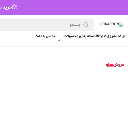
💥خرید نق
از کجا شروع کنم؟🎯
دسته بندی محصولات
تماس با ما📞