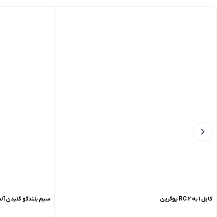
کابل ۱ به ۲ RC یوگرین
سیم بلندگو گلیدن آلما