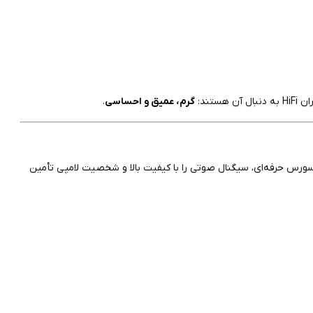
گرم، عمیق و احساسی
.
Shanling CD-T100C Tube CD Pl به‌عنوان یک سورس حرفه‌ای، سیگنال صوتی را با کیفیت بالا و شخصیت لامپی تأمین