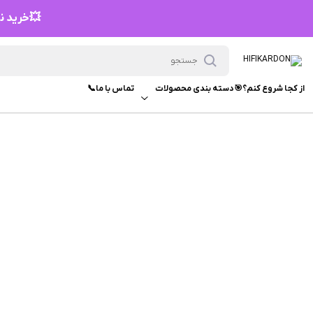
💥خرید نق
از کجا شروع کنم؟🎯
دسته بندی محصولات
تماس با ما📞