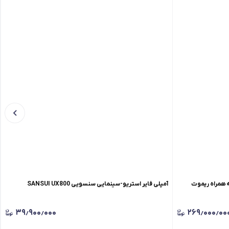
یر اتول Atoll IN 100 Signature(به همراه ریموت
آمپلی فایر استریو-سینمایی سنسویی SANSUI UX800
۳۹٫۹۰۰٫۰۰۰
۲۶۹٫۰۰۰٫۰۰