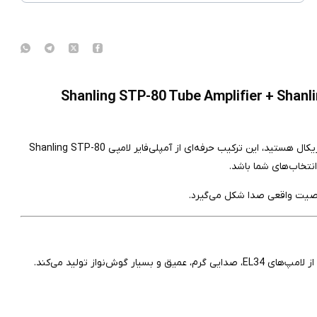
Shanling STP-80 Tube Amplifier + Shanling CD-T100C Tu
اگر به دنبال یک سیستم صوتی با امضای صدای گرم، طبیعی و کاملاً موزیکال هستید، این ترکیب حرفه‌ای از آمپلی‌فایر لامپی Shanling STP-80
یت واقعی صدا شکل می‌گیرد.