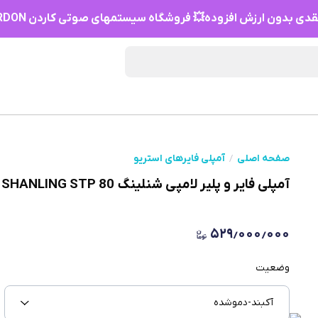
دی بدون ارزش افزوده💥 فروشگاه سیستمهای صوتی کاردن HIFI KARDON
صفحه اصلی
آمپلی فایرهای استریو
آمپلی فایر و پلیر لامپی شنلینگ SHANLING STP 80
۵۲۹٫۰۰۰٫۰۰۰
وضعیت
آکبند-دموشده