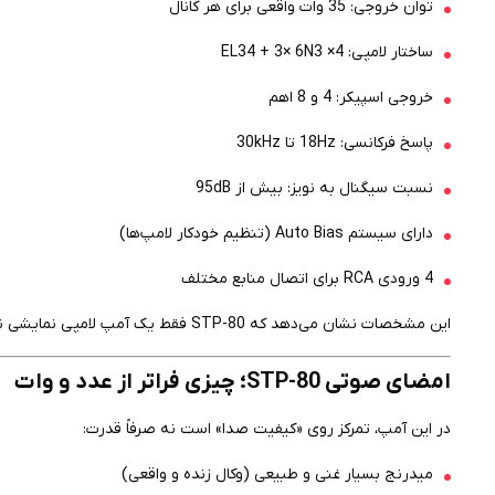
توان خروجی: 35 وات واقعی برای هر کانال
ساختار لامپی: 4× EL34 + 3× 6N3
خروجی اسپیکر: 4 و 8 اهم
پاسخ فرکانسی: 18Hz تا 30kHz
نسبت سیگنال به نویز: بیش از 95dB
دارای سیستم Auto Bias (تنظیم خودکار لامپ‌ها)
4 ورودی RCA برای اتصال منابع مختلف
این مشخصات نشان می‌دهد که STP-80 فقط یک آمپ لامپی نمایشی نیست، بلکه یک
امضای صوتی STP-80؛ چیزی فراتر از عدد و وات
در این آمپ، تمرکز روی «کیفیت صدا» است نه صرفاً قدرت:
میدرنج بسیار غنی و طبیعی (وکال زنده و واقعی)