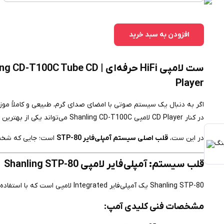
افزودن به سبد خرید
ست لامپی HiFi حرفه‌ای | be CD
Player
در کنار CD Player لامپی Shanling CD-T100C می‌تواند یکی از بهترین انتخاب‌های شما باشد.
در این ست،
قلب اصلی سیستم آمپلی‌فایر STP-80
است؛ جایی که شخص
قلب سیستم: آمپلی‌فایر لامپی Shanling STP-80
Shanling STP-80 یک آمپلی‌فایر Integrated لامپی است که با استفاده از لامپ‌های EL34، صدایی گرم، عمیق و بسیار گوش‌نواز تولید می‌کند.
مشخصات فنی کلیدی آمپ: