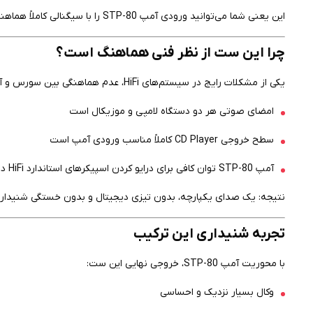
این یعنی شما می‌توانید ورودی آمپ STP-80 را با سیگنالی کاملاً هماهنگ و باکیفیت تغذیه کنید.
چرا این ست از نظر فنی هماهنگ است؟
یکی از مشکلات رایج در سیستم‌های HiFi، عدم هماهنگی بین سورس و آمپ است. اما در این ترکیب:
امضای صوتی هر دو دستگاه لامپی و موزیکال است
سطح خروجی CD Player کاملاً مناسب ورودی آمپ است
آمپ STP-80 توان کافی برای درایو کردن اسپیکرهای استاندارد HiFi دارد
نتیجه: یک صدای یکپارچه، بدون تیزی دیجیتال و بدون خستگی شنیدار
تجربه شنیداری این ترکیب
با محوریت آمپ STP-80، خروجی نهایی این ست:
وکال بسیار نزدیک و احساسی