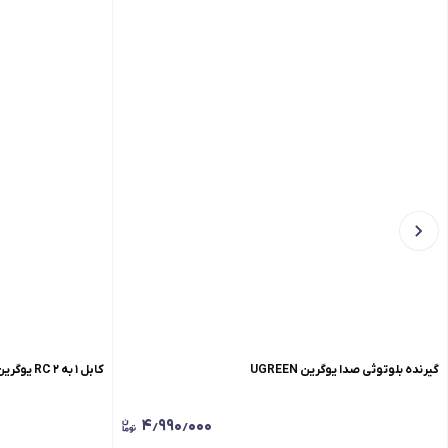
گیرنده بلوتوثی صدا یوگرین UGREEN
کابل ۱ به ۲ RC یوگرین
۴٫۹۹۰٫۰۰۰