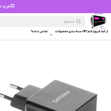
💥خرید نق
از کجا شروع کنم؟🎯
دسته بندی محصولات
تماس با ما📞