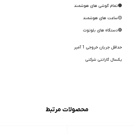
🟠تمام گوشی های هوشمند
🟡ساعت های هوشمند
🔴دستگاه های بلوتوث
حداقل جریان خروجی 1 آمپر
یکسال گارانتی شرکتی
محصولات مرتبط