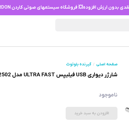
دی بدون ارزش افزوده💥 فروشگاه سیستمهای صوتی کاردن HIFI KARDON
صفحه اصلی
گیرنده بلوتوث
شارژر دیواری USB فیلیپس ULTRA FAST مدل DLP2502
ناموجود
افزودن به سبد خرید