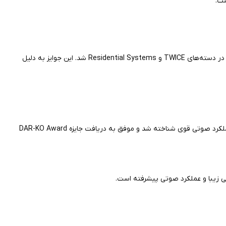
ت.
در نمایشگاه CES 2025 موفق به دریافت دو جایزه CES Picks Awards در دسته‌های TWICE و Residential Systems شد. این جوایز به دلیل
توسط وب‌سایت Darko.Audio به‌عنوان محصولی با ارزش خرید بالا و عملکرد صوتی قوی شناخته شد و موفق به دریافت جایزه DAR-KO Award