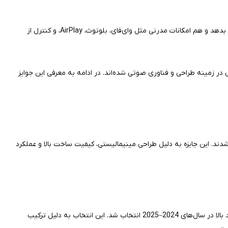
اگر اسپیکر passive دارید و به دنبال آمپی هستید که هم صدای خوبی بدهد و هم امکانات مدرنی مثل وای‌فای، بلوتوث، AirPlay، و کنترل از
یز معتبر بین‌المللی در زمینه طراحی و فناوری صوتی شده‌اند. در ادامه به معرفی این جوایز
 سال 2024 و 2025 موفق به دریافت جایزه معتبر iF Design Award شدند. این جایزه به دلیل طراحی مینیمالیستی، کیفیت ساخت بالا و عملکرد
توسط انجمن EISA به‌عنوان بهترین آمپلی‌فایر استریمینگ با ارزش خرید بالا در سال‌های 2024–2025 انتخاب شد. این انتخاب به دلیل ترکیب