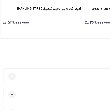
یر اتول Atoll IN 100 Signature(به همراه ریموت
آمپلی فایر و پلیر لامپی شنلینگ SHANLING STP 80
۵۲۹٫۰۰۰٫۰۰۰
۲۶۹٫۰۰۰٫۰۰