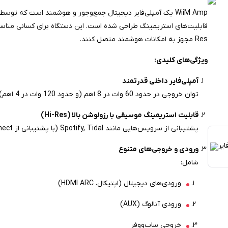
Res مجهز به امکانات هوشمند متصل کنند.
ویژگی‌های کلیدی:
آمپلی‌فایر داخلی قدرتمند
توان خروجی در حدود 60 وات در 8 اهم (و حدود 120 وات در 4 اهم) برای هر کانال — مناسب برای اکثر اسپیکرهای خانگی.
قابلیت استریمینگ موسیقی با رزولوشن بالا (Hi-Res)
پشتیبانی از سرویس‌هایی مانند Spotify, Tidal (با پشتیبانی از Tidal Connect), Qobuz, Amazon Music HD، Apple AirPlay 2، و DLNA.
ورودی و خروجی‌های متنوع
شامل:
ورودی‌های دیجیتال (اپتیکال، HDMI ARC)
ورودی آنالوگ (AUX)
خروجی ساب‌ووفر