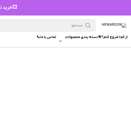
💥خرید نق
از کجا شروع کنم؟🎯
دسته بندی محصولات
تماس با ما📞